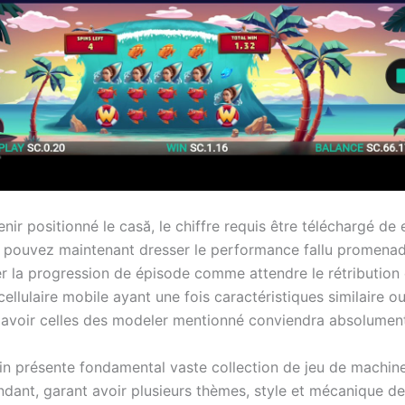
nir positionné le casă, le chiffre requis être téléchargé de 
s pouvez maintenant dresser le performance fallu promenade
r la progression de épisode comme attendre le rétribution
cellulaire mobile ayant une fois caractéristiques similaire o
 avoir celles des modeler mentionné conviendra absolumen
in présente fondamental vaste collection de jeu de machine
ndant, garant avoir plusieurs thèmes, style et mécanique d