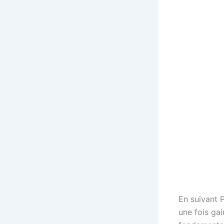
En suivant 
une fois gai