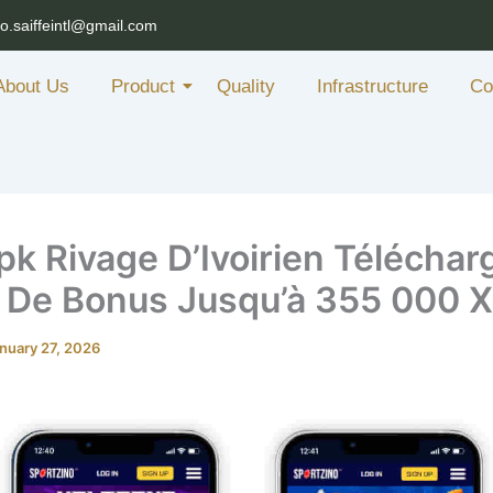
fo.saiffeintl@gmail.com
About Us
Product
Quality
Infrastructure
Co
pk Rivage D’Ivoirien Téléchar
De Bonus Jusqu’à 355 000 X
nuary 27, 2026