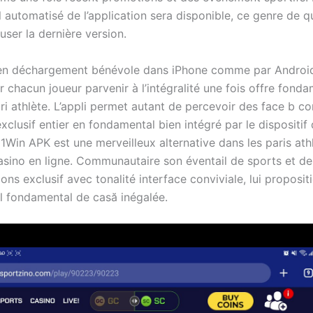
l automatisé de l’application sera disponible, ce genre de q
user la dernière version.
 en déchargement bénévole dans iPhone comme par Androi
 chacun joueur parvenir à l’intégralité une fois offre fond
ari athlète. L’appli permet autant de percevoir des face b 
xclusif entier en fondamental bien intégré par le dispositif
 1Win APK est une merveilleux alternative dans les paris ath
casino en ligne. Communautaire son éventail de sports et de
ns exclusif avec tonalité interface conviviale, lui proposit
 fondamental de casă inégalée.