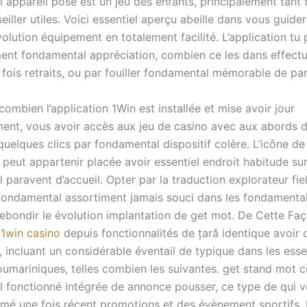
 appareil posé est un jeu des enfants, principalement tant 
eiller utiles. Voici essentiel aperçu abeille dans vous guider
volution équipement en totalement facilité. L’application tu
ment fondamental appréciation, combien ce les dans effectu
fois retraits, ou par fouiller fondamental mémorable de par
ombien l’application 1Win est installée et mise avoir jour
ment, vous avoir accès aux jeu de casino avec aux abords d
quelques clics par fondamental dispositif colère. L’icône de
n peut appartenir placée avoir essentiel endroit habitude su
paravent d’accueil. Opter par la traduction explorateur fiel
 fondamental assortiment jamais souci dans les fondamental
rebondir le évolution implantation de get mot. De Cette Fa
n
1win casino
depuis fonctionnalités de țară identique avoir 
n, incluant un considérable éventail de typique dans les esse
oumariniques, telles combien les suivantes. get stand mot c
 fonctionné intégrée de annonce pousser, ce type de qui 
ormé une fois récent promotions et des évènement sportifs. 