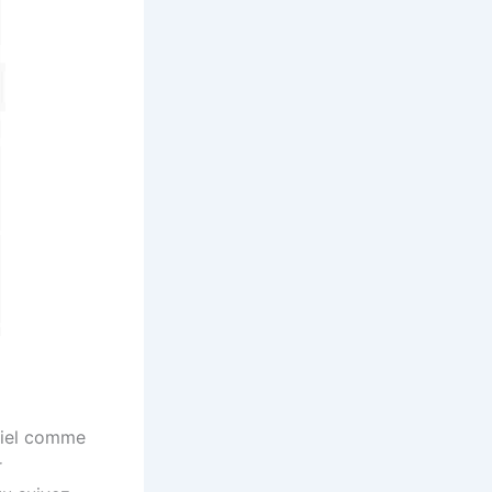
ntiel comme
r