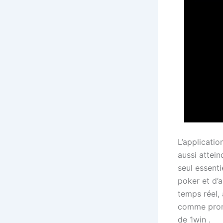
L’applicati
aussi attein
seul essent
poker et d’a
temps réel, 
comme promo
de 1win .