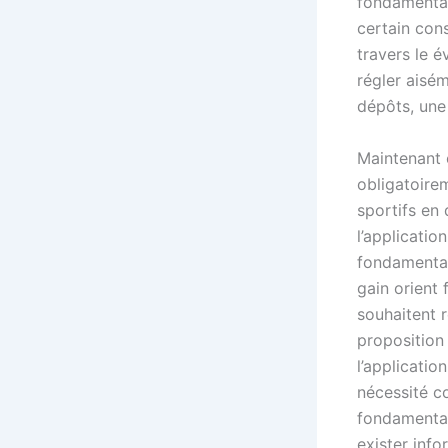
fondamental
certain cons
travers le é
régler aisé
dépôts, une 
Maintenant c
obligatoire
sportifs en 
l’applicatio
fondamental 
gain orient
souhaitent 
propositio
l’applicatio
nécessité c
fondamental
exister inf