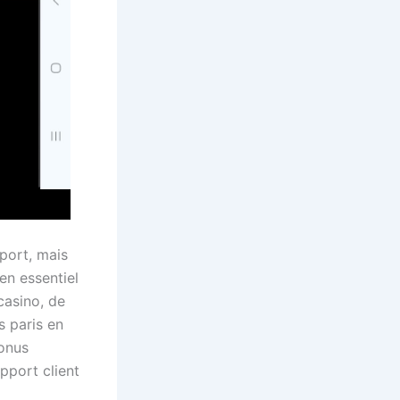
port, mais
en essentiel
casino, de
s paris en
bonus
pport client