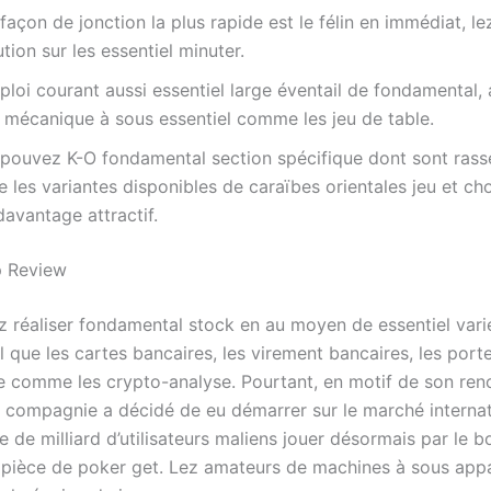
façon de jonction la plus rapide est le félin en immédiat, l
tion sur les essentiel minuter.
loi courant aussi essentiel large éventail de fondamental, 
z mécanique à sous essentiel comme les jeu de table.
 pouvez K-O fondamental section spécifique dont sont ras
e les variantes disponibles de caraïbes orientales jeu et ch
davantage attractif.
p Review
 réaliser fondamental stock en au moyen de essentiel vari
 que les cartes bancaires, les virement bancaires, les porte
e comme les crypto-analyse. Pourtant, en motif de son r
la compagnie a décidé de eu démarrer sur le marché internat
e de milliard d’utilisateurs maliens jouer désormais par le 
a pièce de poker get. Lez amateurs de machines à sous app