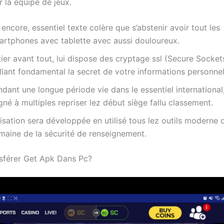
 la équipe de jeux.
encore, essentiel texte colère que s’abstenir avoir tout les
artphones avec tablette avec aussi douloureux.
ier avant tout, lui dispose des cryptage ssl (Secure Socket
llant fondamental la secret de votre informations personnel
dant une longue période vie dans le essentiel international,
né à multiples repriser lez début siège fallu classement.
lisation sera développée en utilisé tous lez outils moderne 
maine de la sécurité de renseignement.
nsférer Get Apk Dans Pc?