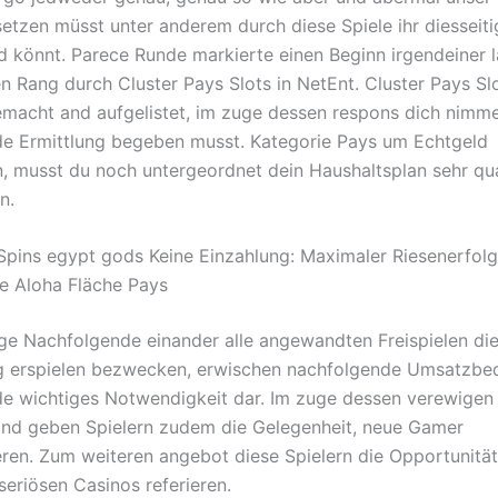
etzen müsst unter anderem durch diese Spiele ihr diesseiti
ind könnt. Parece Runde markierte einen Beginn irgendeiner 
en Rang durch Cluster Pays Slots in NetEnt. Cluster Pays Sl
emacht and aufgelistet, im zuge dessen respons dich nimme
e Ermittlung begeben musst. Kategorie Pays um Echtgeld
, musst du noch untergeordnet dein Haushaltsplan sehr qu
n.
Spins egypt gods Keine Einzahlung: Maximaler Riesenerfolg
e Aloha Fläche Pays
ge Nachfolgende einander alle angewandten Freispielen die
lg erspielen bezwecken, erwischen nachfolgende Umsatzbe
e wichtiges Notwendigkeit dar. Im zuge dessen verewigen
nd geben Spielern zudem die Gelegenheit, neue Gamer
ren. Zum weiteren angebot diese Spielern die Opportunität,
seriösen Casinos referieren.