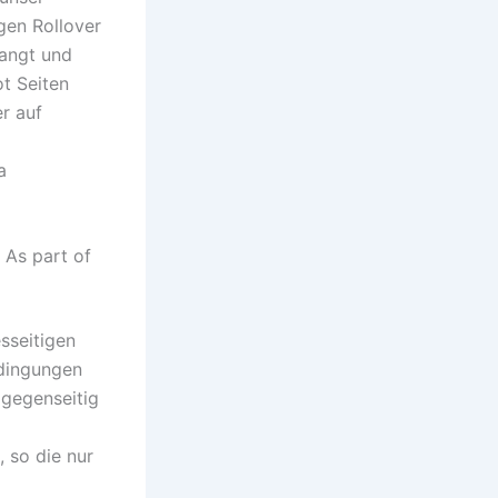
gen Rollover
langt und
ot Seiten
r auf
a
 As part of
sseitigen
dingungen
 gegenseitig
 so die nur