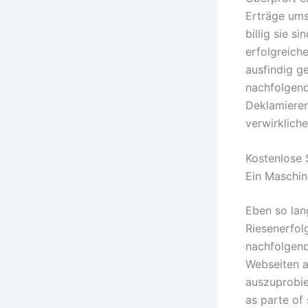
Erträge ums
billig sie s
erfolgreich
ausfindig g
nachfolgend
Deklamieren
verwirkliche
Kostenlose 
Ein Maschin
Eben so lan
Riesenerfo
nachfolgend
Webseiten a
auszuprobie
as parte of 