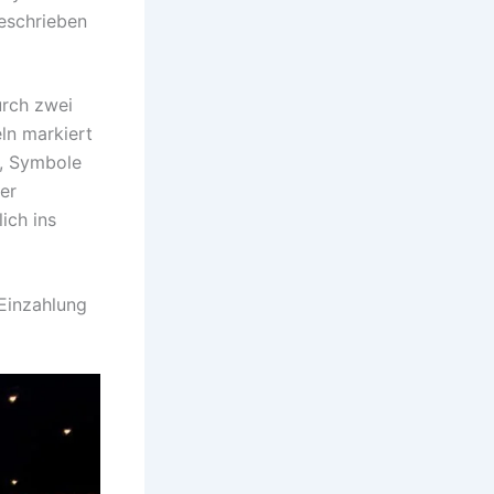
geschrieben
urch zwei
ln markiert
r, Symbole
er
ich ins
Einzahlung