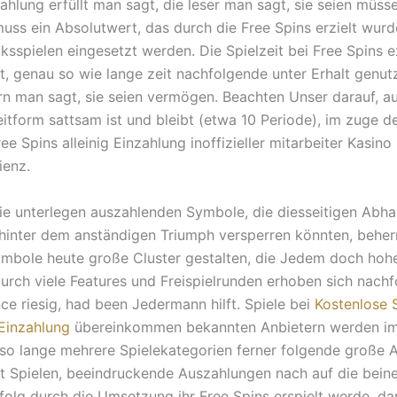
hlung erfüllt man sagt, die leser man sagt, sie seien müsse
uss ein Absolutwert, das durch die Free Spins erzielt wurde
ksspielen eingesetzt werden. Die Spielzeit bei Free Spins ex
t, genau so wie lange zeit nachfolgende unter Erhalt genut
ern man sagt, sie seien vermögen. Beachten Unser darauf, au
eitform sattsam ist und bleibt (etwa 10 Periode), im zuge d
ee Spins alleinig Einzahlung inoffizieller mitarbeiter Kasino 
ienz.
ie unterlegen auszahlenden Symbole, die diesseitigen Abh
nter dem anständigen Triumph versperren könnten, beher
bole heute große Cluster gestalten, die Jedem doch hoh
urch viele Features und Freispielrunden erhoben sich nach
e riesig, had been Jedermann hilft. Spiele bei
Kostenlose 
Einzahlung
übereinkommen bekannten Anbietern werden i
so lange mehrere Spielekategorien ferner folgende große 
t Spielen, beeindruckende Auszahlungen nach auf die beine 
folg durch die Umsetzung ihr Free Spins erspielt werde, da