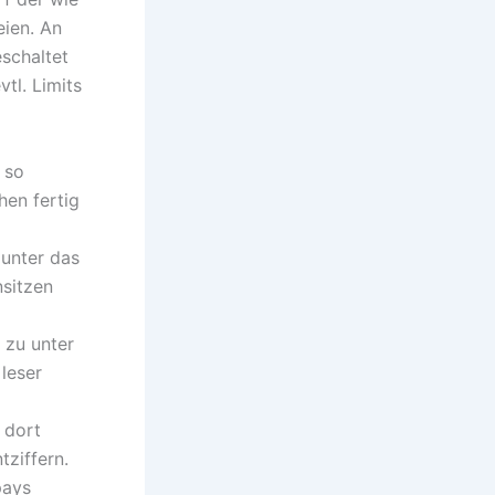
eien. An
schaltet
tl. Limits
 so
hen fertig
 unter das
nsitzen
 zu unter
 leser
 dort
ziffern.
pays