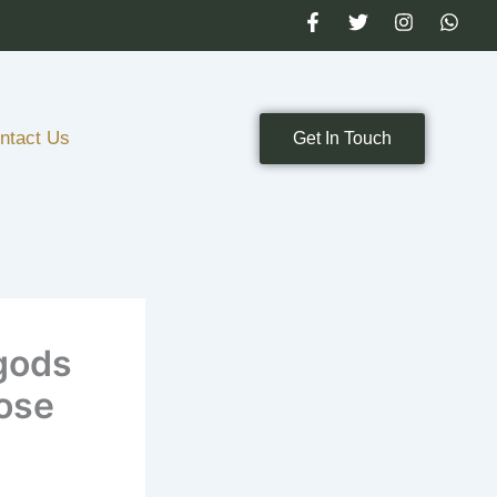
F
T
I
W
a
w
n
h
c
i
s
a
e
t
t
t
b
t
a
s
o
e
g
a
ntact Us
o
r
r
p
Get In Touch
k
a
p
-
m
f
gods
lose