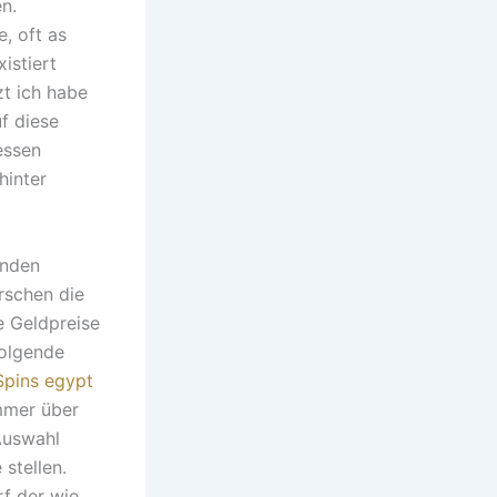
n.
, oft as
istiert
zt ich habe
f diese
essen
hinter
anden
rschen die
e Geldpreise
folgende
Spins egypt
mmer über
Auswahl
stellen.
rf der wie