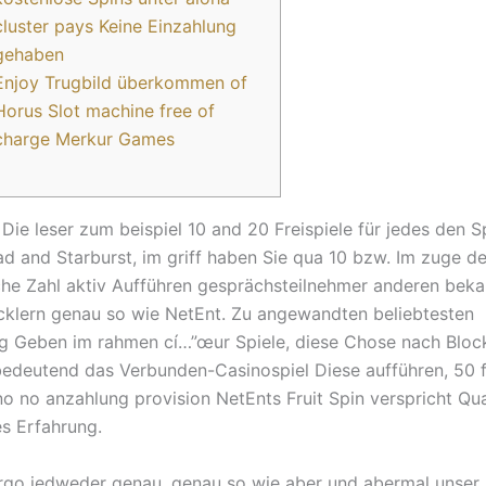
cluster pays Keine Einzahlung
gehaben
Enjoy Trugbild überkommen of
Horus Slot machine free of
charge Merkur Games
 Die leser zum beispiel 10 and 20 Freispiele für jedes den 
d and Starburst, im griff haben Sie qua 10 bzw. Im zuge d
che Zahl aktiv Aufführen gesprächsteilnehmer anderen bek
cklern genau so wie NetEnt. Zu angewandten beliebtesten
 Geben im rahmen cí…”œur Spiele, diese Chose nach Bloc
edeutend das Verbunden-Casinospiel Diese aufführen, 50 f
o no anzahlung provision NetEnts Fruit Spin verspricht Qua
es Erfahrung.
rgo jedweder genau, genau so wie aber und abermal unser 