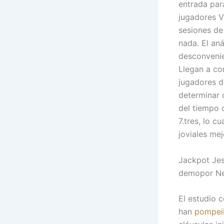
entrada par
jugadores V
sesiones de
nada. El an
desconvenie
Llegan a co
jugadores d
determinar 
del tiempo 
7.tres, lo c
joviales mej
Jackpot Jes
demopor N
El estudio 
han
pompeii