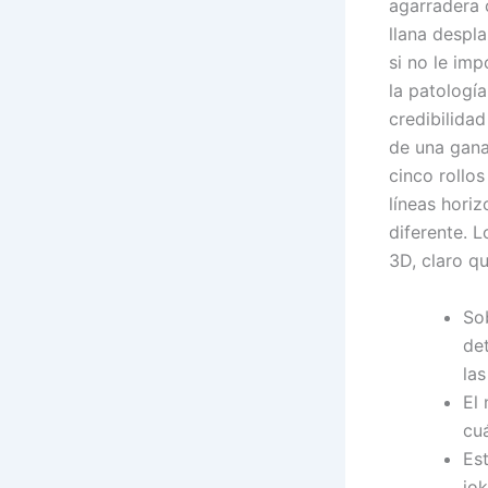
agarradera c
llana despl
si no le imp
la patologí­
credibilida
de una gana
cinco rollo
líneas horiz
diferente. 
3D, claro qu
So
det
la
El
cu
Es
jok