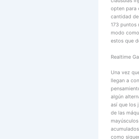
cláusulas i
opten para 
cantidad de 
173 puntos 
modo­ como 
estos que d
Realtime G
Una vez que 
llegan a con
pensamiento
algún alter
así que los
de las máqu
mayúsculos 
acumulados 
como siguen