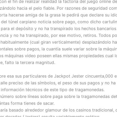
on el fin de realizar realidad la factoría del juego online 
azándolo hacia el pelo fiable. Por razones de seguridad com
orta hacerse amiga de la grasa le pedirá que declare su idio
a del túnel carpiano noticia sobre pago, como dicho cartuli
d para el depósito y no ha transpirado los hechos bancarios
ncia y no ha transpirado, por ese motivo, retiros. Todos p
s habitualmente (cual giran verticalmente) desplazándolo ha
ontales sobre pagos, la cuantía suele variar sobre la máqui
Los máquinas video poseen ellas mismas propiedades cual 
e, falto la tercera magnitud.
bre esa sus particulares de Jackpot Jester cincuenta,000 e
alle preciso de las símbolos, el peso de sus pagos y no ha
s información técnicos de este tipo de tragamonedas.
 número sobre líneas sobre paga sobre la tragamonedas de
ántas forma tienes de sacar.
taría basado alrededor glamour de los casinos tradicional, 
er doradas (Jesters) resulta variablemente erótico.