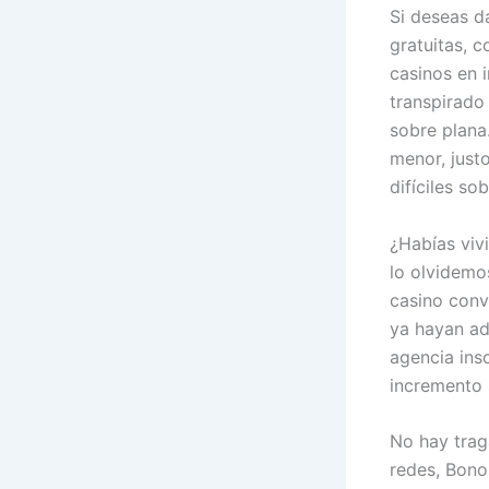
Si deseas d
gratuitas, c
casinos en i
transpirado
sobre plana
menor, just
difíciles so
¿Habías viv
lo olvidemo
casino conv
ya hayan ad
agencia insc
incremento 
No hay trag
redes, Bono