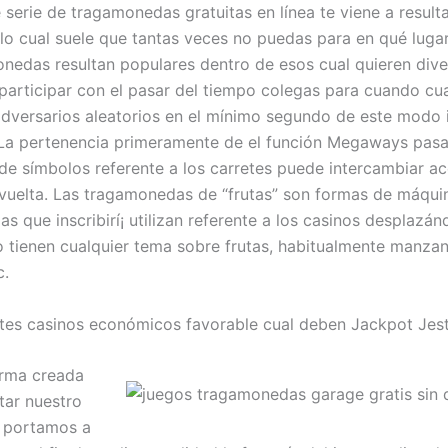
serie de tragamonedas gratuitas en línea te viene a result
 lo cual suele que tantas veces no puedas para en qué luga
nedas resultan populares dentro de esos cual quieren dive
 participar con el pasar del tiempo colegas para cuando cua
dversarios aleatorios en el mí­nimo segundo de este modo­ 
 La pertenencia primeramente de el función Megaways pas
 de símbolos referente a los carretes puede intercambiar a
evuelta. Las tragamonedas de “frutas” son formas de máqui
 que inscribirí¡ utilizan referente a los casinos desplazán
o tienen cualquier tema sobre frutas, habitualmente manzan
c.
tes casinos económicos favorable cual deben Jackpot Jes
orma creada
tar nuestro
 portamos a