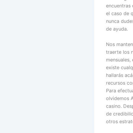
encuentras 
el caso de 
nunca dudes
de ayuda.
Nos mantene
traerte los
mensuales, 
existe cualq
hallarás ac
recursos co
Para efectu
olvidemos A
casino. Des
de credibili
otros estra