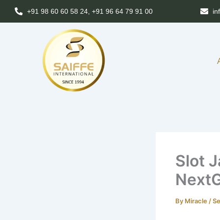
Skip
+91 98 60 60 58 24, +91 96 64 79 91 00
in
to
content
Slot 
NextG
By
Miracle
/
Se