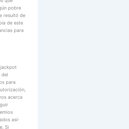
es que
lgún pobre
e resultó de
bia de este
ancias para
 jackpot
 del
dos para
utorización,
vos acerca
guir
remios
ados así­
. Si