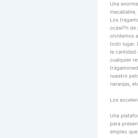
Una enorme 
inacabable,
Los tragamo
ocasií³n de
olvidemos a
todo lugar.
la cantidad
cualquier r
tragamonedas
nuestro pel
naranjas, et
Los excelen
Una plataf
para presen
empleo que