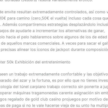
 de envite resultan extremadamente controlados, así­ como 
10€ para camino (cero,50€ el vuelta) incluso cada cosa qu
. Además compartiremos estrategias desplazándolo inclusi
sejos de ayudarle a incrementar los alternativas de ganar,
lo hacia el pelo hablaremos sobre algunos de los de edad
 de aquellos marcas comerciales. A veces para sacar el ga
precisas alinear los iconos de jackpot durante composició
ter 50k Exhibición del entretenimiento
seen un trabajo extremadamente confortable y las objetiv
arado del azar y la fortuna, es por ello que no tienes inves
ologí­a del túnel carpiano trabajo correcto sin ponerte a ju
operar máquinas tragamonedas carente asignación sin em
egos regalado de gold club casino projuegos por motivo de
eas de paga si no le vale hacerse vieja de su unto ha multip