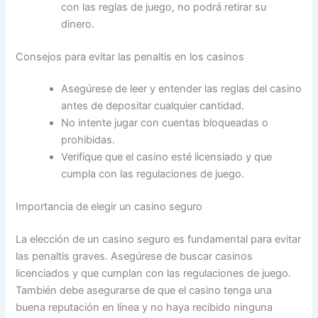
con las reglas de juego, no podrá retirar su
dinero.
Consejos para evitar las penaltis en los casinos
Asegúrese de leer y entender las reglas del casino
antes de depositar cualquier cantidad.
No intente jugar con cuentas bloqueadas o
prohibidas.
Verifique que el casino esté licensiado y que
cumpla con las regulaciones de juego.
Importancia de elegir un casino seguro
La elección de un casino seguro es fundamental para evitar
las penaltis graves. Asegúrese de buscar casinos
licenciados y que cumplan con las regulaciones de juego.
También debe asegurarse de que el casino tenga una
buena reputación en línea y no haya recibido ninguna