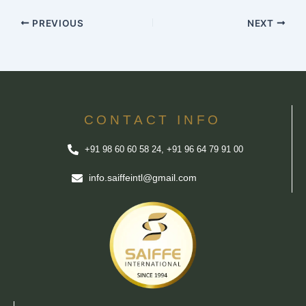
PREVIOUS
NEXT
CONTACT INFO
+91 98 60 60 58 24, +91 96 64 79 91 00
info.saiffeintl@gmail.com