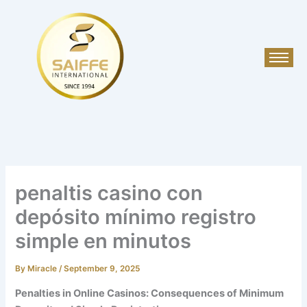
Skip
to
content
penaltis casino con
depósito mínimo registro
simple en minutos
By
Miracle
/
September 9, 2025
Penalties in Online Casinos: Consequences of Minimum