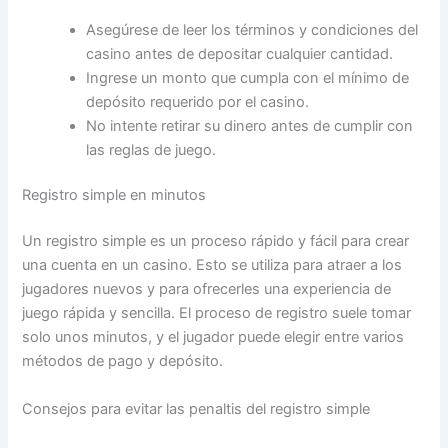
Asegúrese de leer los términos y condiciones del
casino antes de depositar cualquier cantidad.
Ingrese un monto que cumpla con el mínimo de
depósito requerido por el casino.
No intente retirar su dinero antes de cumplir con
las reglas de juego.
Registro simple en minutos
Un registro simple es un proceso rápido y fácil para crear
una cuenta en un casino. Esto se utiliza para atraer a los
jugadores nuevos y para ofrecerles una experiencia de
juego rápida y sencilla. El proceso de registro suele tomar
solo unos minutos, y el jugador puede elegir entre varios
métodos de pago y depósito.
Consejos para evitar las penaltis del registro simple