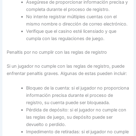
Asegúrese de proporcionar información precisa y
completa durante el proceso de registro.
No intente registrar múltiples cuentas con el
mismo nombre o dirección de correo electrónico.
Verifique que el casino esté licensiado y que
cumpla con las regulaciones de juego.
Penaltis por no cumplir con las reglas de registro
Si un jugador no cumple con las reglas de registro, puede
enfrentar penaltis graves. Algunas de estas pueden incluir:
Bloqueo de la cuenta: si el jugador no proporciona
información precisa durante el proceso de
registro, su cuenta puede ser bloqueada.
Pérdida de depósito: si el jugador no cumple con
las reglas de juego, su depósito puede ser
devuelto o perdido.
Impedimento de retiradas: si el jugador no cumple