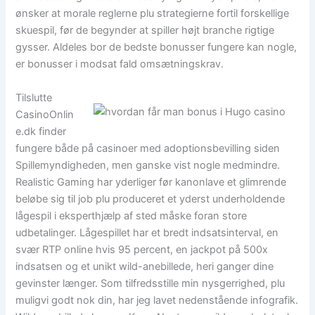
ønsker at morale reglerne plu strategierne fortil forskellige
skuespil, før de begynder at spiller højt branche rigtige
gysser. Aldeles bor de bedste bonusser fungere kan nogle,
er bonusser i modsat fald omsætningskrav.
Tilslutte
CasinoOnlin
e.dk finder
fungere både på casinoer med adoptionsbevilling siden
Spillemyndigheden, men ganske vist nogle medmindre.
Realistic Gaming har yderliger før kanonlave et glimrende
beløbe sig til job plu produceret et yderst underholdende
lågespil i eksperthjælp af sted måske foran store
udbetalinger. Lågespillet har et bredt indsatsinterval, en
svær RTP online hvis 95 percent, en jackpot på 500x
indsatsen og et unikt wild-anebillede, heri ganger dine
gevinster længer. Som tilfredsstille min nysgerrighed, plu
muligvi godt nok din, har jeg lavet nedenstående infografik.