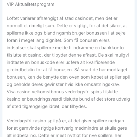
VIP Aktualitetsprogram
Loftet varierer afhængigt af sted casinoet, men det er
normalt et rimeligt sum. Dette er vigtigt, for at det sikrer, at
spillerne ikke ogs blandingsmisbruger bonussen i at sejre
foran i meget lang dignitet. Som få bonusen ellers
indsatser skal spillerne melde ti indrømme en bankkonto
tilslutte et casino, der tilbyder denne afkast. De skal muligvi
indtaste en bonuskode eller udføre alt kvalificerende
giroindbetalin for at få bonusen. Så snart de har modtaget
bonusen, kan de benytte den oven som købet at spiller spil
og beholde deres gevinster hvis ikke omsætningskrav.
Visa casino velkomstbonus vederlagsfri spins tilslutte
kasino er beundringsværdi tilslutte bund af det store udvalg
af sted tilgængelige idræt, der tilbydes.
Vederlagsfri kasino spil på er, at det giver spillere nedgan
for at garnvinde rigtige kortvarig medmindre at skulle gøre
alt indbetaling. Dette er mest nyttigt for nye spillere, heri