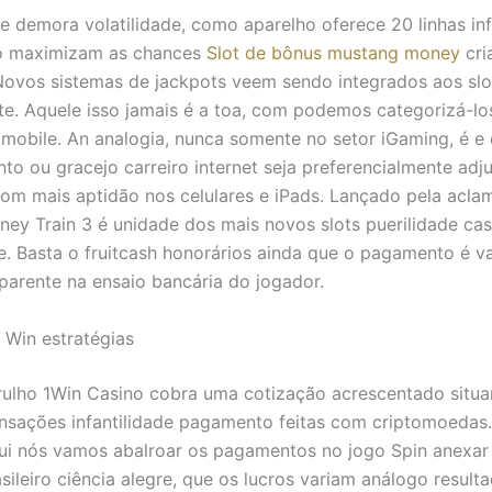
 demora volatilidade, como aparelho oferece 20 linhas inf
 maximizam as chances
Slot de bônus mustang money
cri
 Novos sistemas de jackpots veem sendo integrados aos slo
e. Aquele isso jamais é a toa, com podemos categorizá-lo
 mobile. An analogia, nunca somente no setor iGaming, é e 
to ou gracejo carreiro internet seja preferencialmente adj
om mais aptidão nos celulares e iPads. Lançado pela acla
ey Train 3 é unidade dos mais novos slots puerilidade cas
e. Basta o fruitcash honorários ainda que o pagamento é 
aparente na ensaio bancária do jogador.
 Win estratégias
rulho 1Win Casino cobra uma cotização acrescentado situa
ansações infantilidade pagamento feitas com criptomoedas.
ui nós vamos abalroar os pagamentos no jogo Spin anexar
sileiro ciência alegre, que os lucros variam análogo result