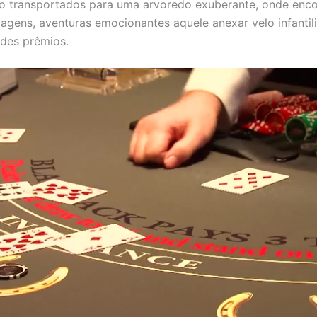
o transportados para uma arvoredo exuberante, onde enco
vagens, aventuras emocionantes aquele anexar velo infantil
des prêmios.