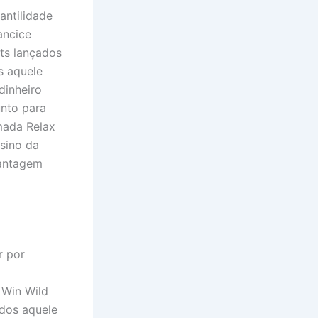
antilidade
ancice
ts lançados
s aquele
dinheiro
unto para
mada Relax
sino da
vantagem
r por
 Win Wild
ados aquele