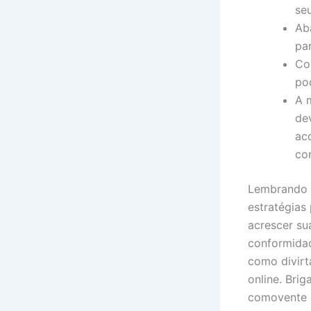
se
Aba
pa
Co
po
A 
dev
ac
co
Lembrando 
estratégias
acrescer su
conformidad
como divirt
online. Bri
comovente q