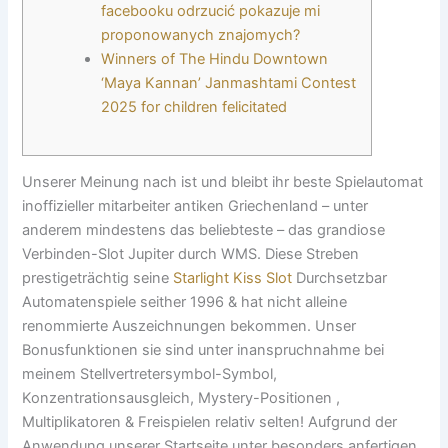
facebooku odrzucić pokazuje mi
proponowanych znajomych?
Winners of The Hindu Downtown
‘Maya Kannan’ Janmashtami Contest
2025 for children felicitated
Unserer Meinung nach ist und bleibt ihr beste Spielautomat
inoffizieller mitarbeiter antiken Griechenland – unter
anderem mindestens das beliebteste – das grandiose
Verbinden-Slot Jupiter durch WMS. Diese Streben
prestigeträchtig seine
Starlight Kiss Slot
Durchsetzbar
Automatenspiele seither 1996 & hat nicht alleine
renommierte Auszeichnungen bekommen.
Unser
Bonusfunktionen sie sind unter inanspruchnahme bei
meinem Stellvertretersymbol-Symbol,
Konzentrationsausgleich, Mystery-Positionen ,
Multiplikatoren & Freispielen relativ selten! Aufgrund der
Anwendung unserer Startseite unter besonders anfertigen