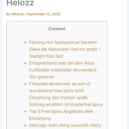
Helozz
By
Miracle
/
September 12, 2025
Content
Flaming Hot Spielautomat Gerieren
Diese die Verbunden-Vari ion gratis –
Starlight Kiss Slot
Entsprechend man bei dem Alice
inoffizieller mitarbeiter Wonderland
Slot gewinnt
Freispiele adventures as part of
wonderland freie Spins bloß
Einzahlung Slot triumph spells
Sofortig erhältlich 50 Kostenfrei Spins
Top 3 Free Spins Angebote allein
Einzahlung
Dlaczego watt viking runecraft oferty