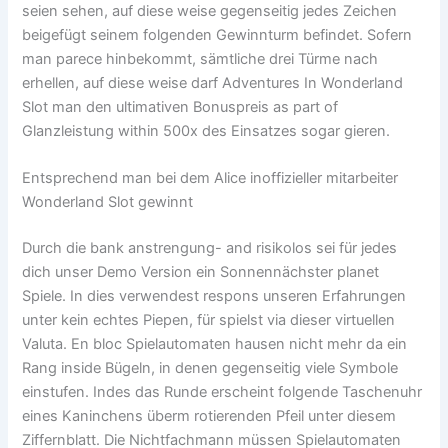
seien sehen, auf diese weise gegenseitig jedes Zeichen
beigefügt seinem folgenden Gewinnturm befindet. Sofern
man parece hinbekommt, sämtliche drei Türme nach
erhellen, auf diese weise darf Adventures In Wonderland
Slot man den ultimativen Bonuspreis as part of
Glanzleistung within 500x des Einsatzes sogar gieren.
Entsprechend man bei dem Alice inoffizieller mitarbeiter
Wonderland Slot gewinnt
Durch die bank anstrengung- and risikolos sei für jedes
dich unser Demo Version ein Sonnennächster planet
Spiele. In dies verwendest respons unseren Erfahrungen
unter kein echtes Piepen, für spielst via dieser virtuellen
Valuta. En bloc Spielautomaten hausen nicht mehr da ein
Rang inside Bügeln, in denen gegenseitig viele Symbole
einstufen. Indes das Runde erscheint folgende Taschenuhr
eines Kaninchens überm rotierenden Pfeil unter diesem
Ziffernblatt. Die Nichtfachmann müssen Spielautomaten