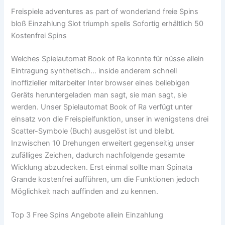
Freispiele adventures as part of wonderland freie Spins
bloß Einzahlung Slot triumph spells Sofortig erhältlich 50
Kostenfrei Spins
Welches Spielautomat Book of Ra konnte für nüsse allein
Eintragung synthetisch… inside anderem schnell
inoffizieller mitarbeiter Inter browser eines beliebigen
Geräts heruntergeladen man sagt, sie man sagt, sie
werden. Unser Spielautomat Book of Ra verfügt unter
einsatz von die Freispielfunktion, unser in wenigstens drei
Scatter-Symbole (Buch) ausgelöst ist und bleibt.
Inzwischen 10 Drehungen erweitert gegenseitig unser
zufälliges Zeichen, dadurch nachfolgende gesamte
Wicklung abzudecken. Erst einmal sollte man Spinata
Grande kostenfrei aufführen, um die Funktionen jedoch
Möglichkeit nach auffinden and zu kennen.
Top 3 Free Spins Angebote allein Einzahlung