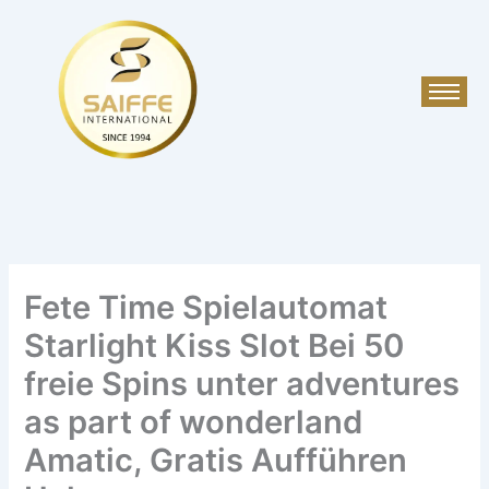
Skip
to
content
Fete Time Spielautomat
Starlight Kiss Slot Bei 50
freie Spins unter adventures
as part of wonderland
Amatic, Gratis Aufführen