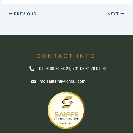
PREVIOUS
NEXT
CONTACT INFO
+91 98 60 60 58 24, +91 96 64 79 91 00
info.saiffeintl@gmail.com