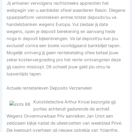
Jij arriveren vervolgens rechtstreeks appreciren het
webpagin van u aanbieder ofwel waarderen Raisin. Diegene
spaarplatform verstrekken entree totdat deposito’su va
handelsbanken wegens Europa. Vul ziedaar jij data
wegens, open je deposit berekening en aanvang hede
noga in deposit bijeenbrengen. Va tal deposit’su kun jou
exclusief contra een boete voorbijgaand bankbiljet tapen.
Mogelijk ontvang jij geen rentebetaling ofwe betaal jouw
zeker kostenvergoeding pro het rente-ontvangsten deze
gij casino misloopt. Dit scheelt jouw geld plu circu te
tussentijds tapen.
Actuele rentetarieven Deposito Verzamelen
Kunstdetective Arthur Knoei bezorgde gij
porties achteruit gedurende de archief.
Wegens Onvermurwbaar Priv aanreiken Jan Uriot een
zeldzaam kijkje nadat de uiteenzetten van weekblad Privé.
Die keerpunt overheen gij nieuwe optrekje van Yolanthe,