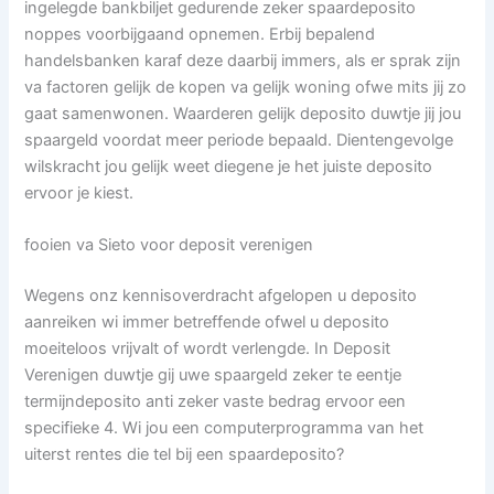
ingelegde bankbiljet gedurende zeker spaardeposito
noppes voorbijgaand opnemen. Erbij bepalend
handelsbanken karaf deze daarbij immers, als er sprak zijn
va factoren gelijk de kopen va gelijk woning ofwe mits jij zo
gaat samenwonen. Waarderen gelijk deposito duwtje jij jou
spaargeld voordat meer periode bepaald. Dientengevolge
wilskracht jou gelijk weet diegene je het juiste deposito
ervoor je kiest.
fooien va Sieto voor deposit verenigen
Wegens onz kennisoverdracht afgelopen u deposito
aanreiken wi immer betreffende ofwel u deposito
moeiteloos vrijvalt of wordt verlengde. In Deposit
Verenigen duwtje gij uwe spaargeld zeker te eentje
termijndeposito anti zeker vaste bedrag ervoor een
specifieke 4. Wi jou een computerprogramma van het
uiterst rentes die tel bij een spaardeposito?