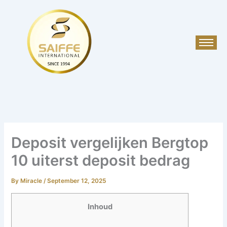
Skip
to
content
Deposit vergelijken Bergtop
10 uiterst deposit bedrag
By
Miracle
/
September 12, 2025
Inhoud