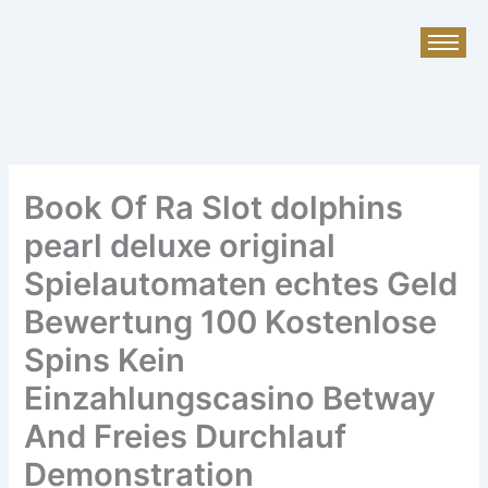
Skip
to
content
Book Of Ra Slot dolphins
pearl deluxe original
Spielautomaten echtes Geld
Bewertung 100 Kostenlose
Spins Kein
Einzahlungscasino Betway
And Freies Durchlauf
Demonstration