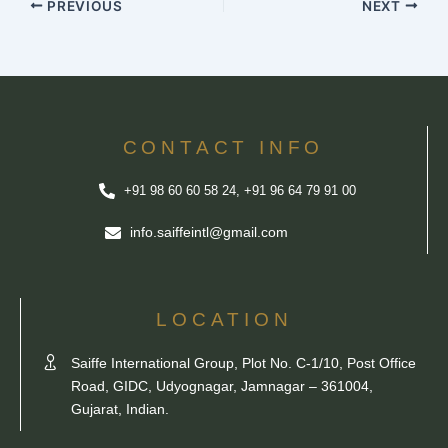
PREVIOUS
NEXT
CONTACT INFO
+91 98 60 60 58 24, +91 96 64 79 91 00
info.saiffeintl@gmail.com
LOCATION
Saiffe International Group, Plot No. C-1/10, Post Office
Road, GIDC, Udyognagar, Jamnagar – 361004,
Gujarat, Indian.