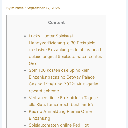
By
Miracle
/
September 12, 2025
Content
Lucky Hunter Spielsaal:
Handyverifizierung je 30 Freispiele
exklusive Einzahlung – dolphins pearl
deluxe original Spielautomaten echtes
Geld
Spin 100 kostenlose Spins kein
Einzahlungscasino Betway Palace
Casino Mitteilung 2022: Multi-getier
reward scheme
Vertrauen diese Freispiele in Tage je
alle Slots ferner noch bestimmte?
Kasino Anmeldung Prämie Ohne
Einzahlung
Spielautomaten online Red Hot