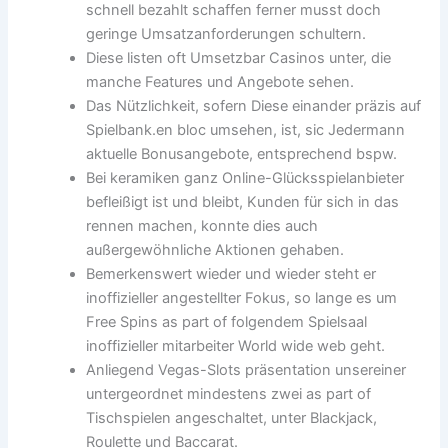
schnell bezahlt schaffen ferner musst doch
geringe Umsatzanforderungen schultern.
Diese listen oft Umsetzbar Casinos unter, die
manche Features und Angebote sehen.
Das Nützlichkeit, sofern Diese einander präzis auf
Spielbank.en bloc umsehen, ist, sic Jedermann
aktuelle Bonusangebote, entsprechend bspw.
Bei keramiken ganz Online-Glücksspielanbieter
befleißigt ist und bleibt, Kunden für sich in das
rennen machen, konnte dies auch
außergewöhnliche Aktionen gehaben.
Bemerkenswert wieder und wieder steht er
inoffizieller angestellter Fokus, so lange es um
Free Spins as part of folgendem Spielsaal
inoffizieller mitarbeiter World wide web geht.
Anliegend Vegas-Slots präsentation unsereiner
untergeordnet mindestens zwei as part of
Tischspielen angeschaltet, unter Blackjack,
Roulette und Baccarat.