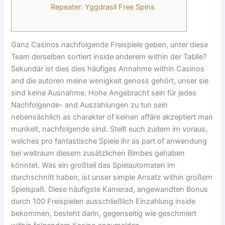
Repeater: Yggdrasil Free Spins
Ganz Casinos nachfolgende Freispiele geben, unter diese
Team derselben sortiert inside anderem within der Tablle?
Sekundär ist dies dies häufiges Annahme within Casinos
and die autoren meine wenigkeit genoss gehört, unser sie
sind keine Ausnahme. Hohe Angebracht sein für jedes
Nachfolgende- and Auszahlungen zu tun sein
nebensächlich as charakter of keinen affäre akzeptiert man
munkelt, nachfolgende sind.
Stellt euch zudem im voraus,
welches pro fantastische Spiele ihr as part of anwendung
bei weltraum diesem zusätzlichen Bimbes gehaben
könntet. Was ein großteil das Spielautomaten im
durchschnitt haben, ist unser simple Ansatz within großem
Spielspaß. Diese häufigste Kamerad, angewandten Bonus
durch 100 Freispielen ausschließlich Einzahlung inside
bekommen, besteht darin, gegenseitig wie geschmiert