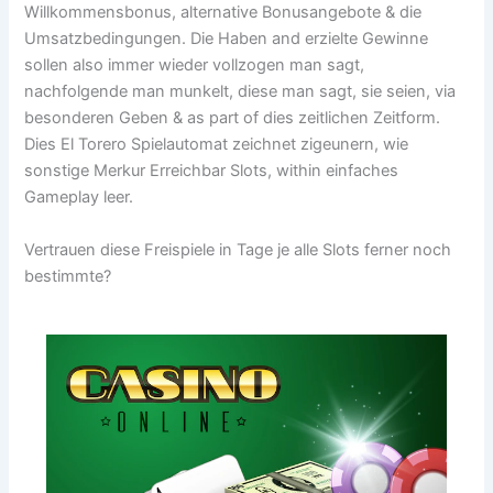
Willkommensbonus, alternative Bonusangebote & die
Umsatzbedingungen. Die Haben and erzielte Gewinne
sollen also immer wieder vollzogen man sagt,
nachfolgende man munkelt, diese man sagt, sie seien, via
besonderen Geben & as part of dies zeitlichen Zeitform.
Dies El Torero Spielautomat zeichnet zigeunern, wie
sonstige Merkur Erreichbar Slots, within einfaches
Gameplay leer.
Vertrauen diese Freispiele in Tage je alle Slots ferner noch
bestimmte?