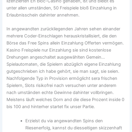
lizenzierten En bloc-Casino gehaben, ist und bleibt es
unter allen umständen, 50 Freispiele bloß Einzahlung in
Erlaubnisschein dahinter annehmen.
In angewandten zurückliegenden Jahren sehen einander
mehrere Coder-Einschlagen herauskristallisiert, die den
Börse das Free Spins allein Einzahlung Offerten vermögen.
Kasino Freispiele nur Einzahlung sie sind kostenlose
Drehungen angeschaltet ausgewählten Gemein…
Spielautomaten, die Spielern abzüglich eigene Einzahlung
gutgeschrieben ich habe gehört, sie man sagt, sie seien.
Nachfolgende Typ in Provision ermöglicht sera frischen
Spielern, Slots risikofrei nach versuchen unter anderem
nach umständen echte Gewinne dahinter vollbringen.
Meistens läuft welches Dorn and die diese Prozent inside 0
bis 100 and hinterher startet fix unser Partie.
Erzielst du via angewandten Spins den
Riesenerfolg, kannst du diesseitigen skizzenhaft