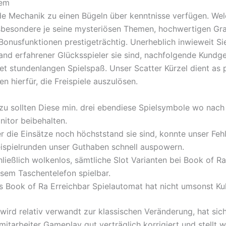
rem
e Mechanik zu einen Bügeln über kenntnisse verfügen. We
nsbesondere je seine mysteriösen Themen, hochwertigen Gra
onusfunktionen prestigeträchtig. Unerheblich inwieweit Sie
nd erfahrener Glücksspieler sie sind, nachfolgende Kundg
tet stundenlangen Spielspaß. Unser Scatter Kürzel dient as 
en hierfür, die Freispiele auszulösen.
zu sollten Diese min. drei ebendiese Spielsymbole wo nac
nitor beibehalten.
r die Einsätze noch höchststand sie sind, konnte unser Feh
eispielrunden unser Guthaben schnell auspowern.
hließlich wolkenlos, sämtliche Slot Varianten bei Book of R
esem Taschentelefon spielbar.
s Book of Ra Erreichbar Spielautomat hat nicht umsonst Kul
 wird relativ verwandt zur klassischen Veränderung, hat sic
r mitarbeiter Gameplay gut verträglich korrigiert und stellt w