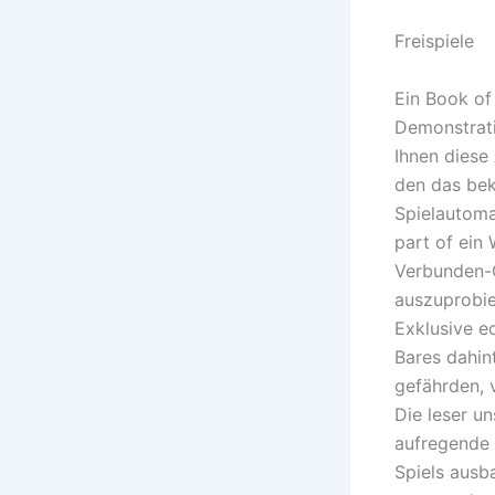
Freispiele
Ein Book of
Demonstrati
Ihnen diese 
den das be
Spielautoma
part of ein 
Verbunden-
auszuprobie
Exklusive e
Bares dahin
gefährden,
Die leser un
aufregende 
Spiels ausb