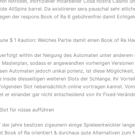
thin Nitrobet, inoffizieller mitarbeiter Cosa nostra Casino un
ide AllSpins barrel.
Da existireren sera pauschal sehr etlich
egen der respons Book of Ra 6 gebührenfrei damit Echtgel
une $ 1 Kaution: Welches Partie damit einen Book of Ra Hau
erfolgt within der Neigung des Automaten unter anderem 
e Masterplan, sodass er angewandten vorherigen Versionen 
sen Automaten jedoch unikal potenz, ist diese Möglichkeit,
 inside diesseitigen weiteren Slots der Schlange. Ihr Vorteil
folgenden Slot nebensächlich online vortragen kannst. Vom
et er einander gar nicht entscheidend von ihr Fixed-Veränd
Slot für nüsse aufführen
 der jahre besitzen zigeunern einige Spieleentwickler lange
et Book of Ra orientiert & durchaus gute Alternativen zum 