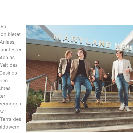
 Ra
on bietet
Anlass,
kanntesten
ten as
Welt das
Casinos
ren.
chtes
ter
 vermögen
ser
Terra des
aldowern