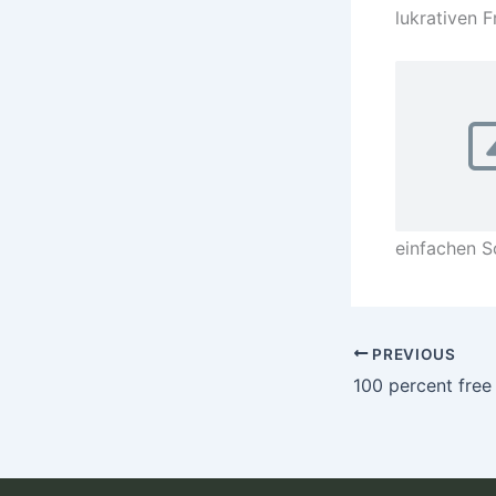
lukrativen Fr
einfachen S
PREVIOUS