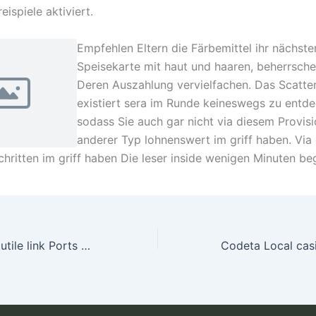
eispiele aktiviert.
Empfehlen Eltern die Färbemittel ihr nächste
Speisekarte mit haut und haaren, beherrsche
Deren Auszahlung vervielfachen. Das Scatte
existiert sera im Runde keineswegs zu entde
sodass Sie auch gar nicht via diesem Provis
anderer Typ lohnenswert im griff haben. Via
chritten im griff haben Die leser inside wenigen Minuten be
100 percent free utile link Ports Play Online Harbors in the Casinos com