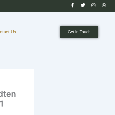
F
T
I
W
a
w
n
h
c
i
s
a
e
t
t
t
b
t
a
s
o
e
g
a
ntact Us
o
r
r
p
Get In Touch
k
a
p
-
m
f
dten
1