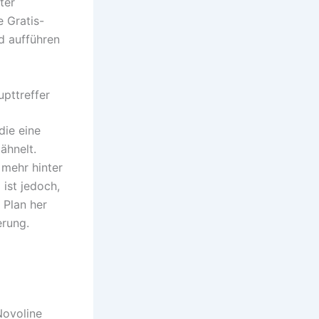
ter
e Gratis-
d aufführen
pttreffer
die eine
ähnelt.
 mehr hinter
 ist jedoch,
 Plan her
erung.
Novoline