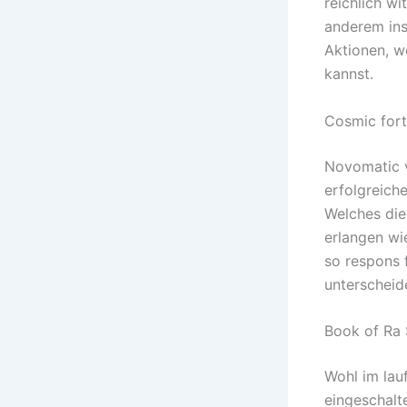
reichlich wi
anderem ins
Aktionen, w
kannst.
Cosmic fort
Novomatic v
erfolgreich
Welches die
erlangen wie
so respons 
unterscheid
Book of Ra 
Wohl im lauf
eingeschalt