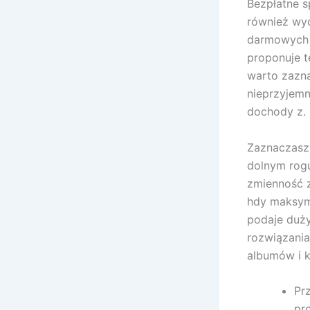
Bezpłatne s
również wy
darmowych s
proponuje t
warto zazna
nieprzyjem
dochody z.
Zaznaczasz 
dolnym rogu
zmienność z
hdy maksym
podaje duż
rozwiązania
albumów i k
Pr
pr