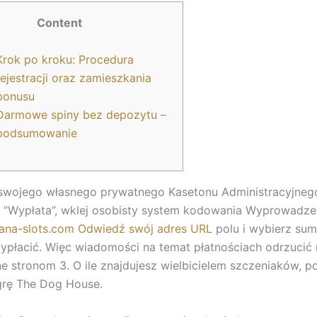
Content
Krok po kroku: Procedura
rejestracji oraz zamieszkania
bonusu
Darmowe spiny bez depozytu –
podsumowanie
 swojego własnego prywatnego Kasetonu Administracyjneg
ę “Wypłata”, wklej osobisty system kodowania Wyprowadzen
na-slots.com Odwiedź swój adres URL
polu i wybierz sum
ypłacić. Więc wiadomości na temat płatnościach odrzucić
ne stronom 3.
O ile znajdujesz wielbicielem szczeniaków, 
grę The Dog House.