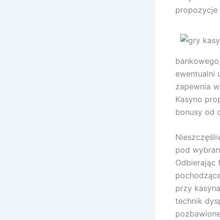
propozycje 
bankowego,
ewentualni
zapewnia w 
Kasyno prop
bonusy od 
Nieszczęśli
pod wybrany
Odbierając 
pochodzące
przy kasyn
technik dys
pozbawione 