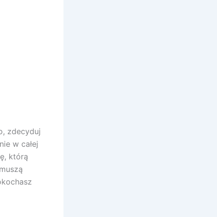
o, zdecyduj
ie w całej
ę, którą
 muszą
pokochasz