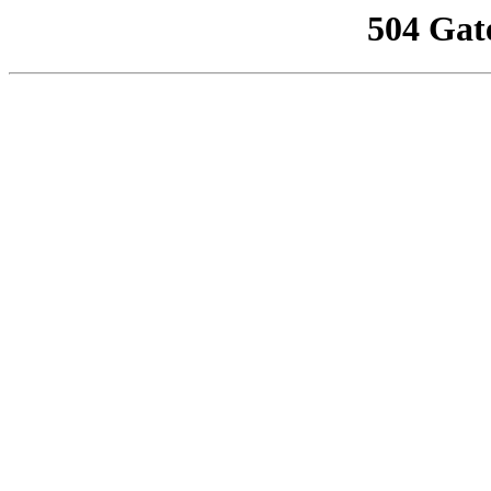
504 Gat