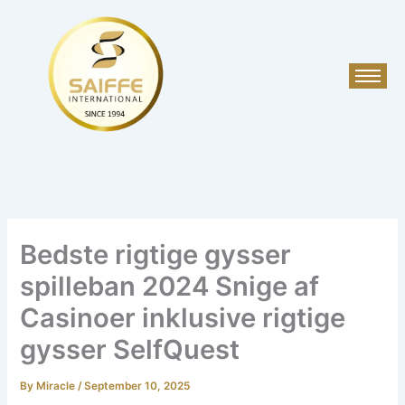
Skip
to
content
Bedste rigtige gysser
spilleban 2024 Snige af
Casinoer inklusive rigtige
gysser SelfQuest
By
Miracle
/
September 10, 2025