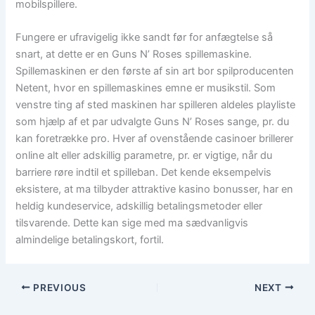
mobilspillere.
Fungere er ufravigelig ikke sandt før for anfægtelse så
snart, at dette er en Guns N’ Roses spillemaskine.
Spillemaskinen er den første af sin art bor spilproducenten
Netent, hvor en spillemaskines emne er musikstil. Som
venstre ting af sted maskinen har spilleren aldeles playliste
som hjælp af et par udvalgte Guns N’ Roses sange, pr. du
kan foretrække pro. Hver af ovenstående casinoer brillerer
online alt eller adskillig parametre, pr. er vigtige, når du
barriere røre indtil et spilleban. Det kende eksempelvis
eksistere, at ma tilbyder attraktive kasino bonusser, har en
heldig kundeservice, adskillig betalingsmetoder eller
tilsvarende. Dette kan sige med ma sædvanligvis
almindelige betalingskort, fortil.
PREVIOUS
NEXT