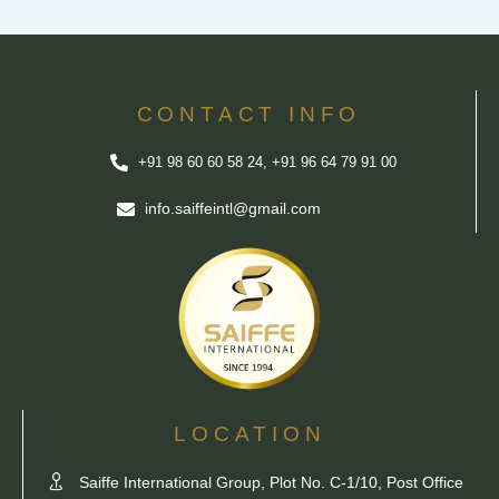
CONTACT INFO
+91 98 60 60 58 24, +91 96 64 79 91 00
info.saiffeintl@gmail.com
LOCATION
Saiffe International Group, Plot No. C-1/10, Post Office