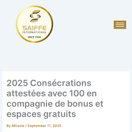
Skip
to
content
2025 Consécrations
attestées avec 100 en
compagnie de bonus et
espaces gratuits
By
Miracle
/
September 11, 2025