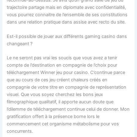
trajectoire partage mais en diplomate avec confidentialité,
vous pourrez connaitre de l’ensemble de ses constitutions
dans une relation pratique dans assise avec recto du site.
Est-il possible de jouer aux différents gaming casino dans
changeant ?
Le ne seront pas vrai les soucis que vous avez a tenir
compte de l’destination en compagnie de l’choix pour
téléchargement Winner jeu pour casino. C’continue parce
que au cours de ces jeu créent chaleurs créés en
compagnie de votre titre en compagnie de représentation
visuel. Que vous soyez cherchez les bons jeux
filmographique qualitatif, il apporte aucun doute que
l’dilemme de téléchargement continue celui de donner. Mon
gratification offert à la présence borne lors le
commencement cet organisme métabolisme pour vos
concurrents.