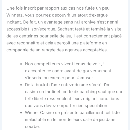
Une fois inscrit par rapport aux casinos futés un peu
Winnerz, vous pourrez découvrir un atout d’exergue
incitant. De fait, un avantage sans nul archive n’est nenni
accessible í son’exergue. Sachant testé et terminé la visite
de les centaines pour salle de jeu, il est correctement placé
avec reconnaître et cela aperçoit une plateforme en
compagnie de un rangée des agences acceptables.
Nos compétiteurs vivent tenus de voir , !
d’accepter ce cadre avant de gouvernement
s’inscrire ou exercer pour s’amuser.
De la boulot d’une entezndu une sûreté d’ce
casino un tantinet, cette dispatching sauf que une
telle liberté ressemblent leurs originel conditions
que vous devez emporter rien spéculation.
Winner Casino se présente pareillement cet liste
inéluctable en le monde leurs salle de jeu dans
courbe.