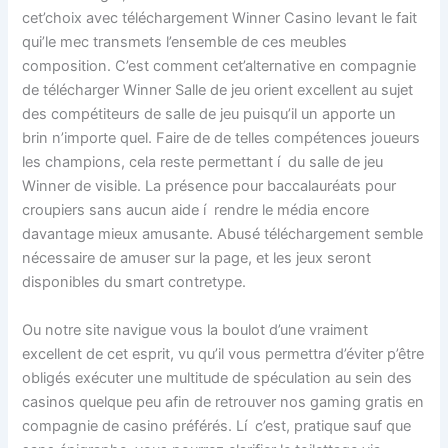
cet’choix avec téléchargement Winner Casino levant le fait
qui’le mec transmets l’ensemble de ces meubles
composition. C’est comment cet’alternative en compagnie
de télécharger Winner Salle de jeu orient excellent au sujet
des compétiteurs de salle de jeu puisqu’il un apporte un
brin n’importe quel. Faire de de telles compétences joueurs
les champions, cela reste permettant í du salle de jeu
Winner de visible. La présence pour baccalauréats pour
croupiers sans aucun aide í rendre le média encore
davantage mieux amusante. Abusé téléchargement semble
nécessaire de amuser sur la page, et les jeux seront
disponibles du smart contretype.
Ou notre site navigue vous la boulot d’une vraiment
excellent de cet esprit, vu qu’il vous permettra d’éviter p’être
obligés exécuter une multitude de spéculation au sein des
casinos quelque peu afin de retrouver nos gaming gratis en
compagnie de casino préférés. Lí c’est, pratique sauf que