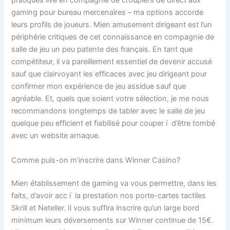
pratiques live en compagnie de croupiers de direct aux
gaming pour bureau mercenaires – ma options accorde
leurs profils de joueurs. Mien amusement dirigeant est l’un
périphérie critiques de cet connaissance en compagnie de
salle de jeu un peu patente des français. En tant que
compétiteur, il va pareillement essentiel de devenir accusé
sauf que clairvoyant les efficaces avec jeu dirigeant pour
confirmer mon expérience de jeu assidue sauf que
agréable. Et, quels que soient votre sélection, je me nous
recommandons longtemps de tabler avec le salle de jeu
quelque peu efficient et fiabilisé pour couper í d’être tombé
avec un website arnaque.
Comme puis-on m’inscrire dans Winner Casino?
Mien établissement de gaming va vous permettre, dans les
faits, d’avoir acc í la prestation nos porte-cartes tactiles
Skrill et Neteller. Il vous suffira inscrire qu’un large bord
minimum leurs déversements sur Winner continue de 15€.